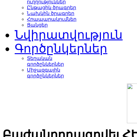
ուղղություններ
Ընթացիկ ծրագրեր
Նախկին ծրագրեր
Հրապարակումներ
Ցանցեր
Նվիրատվություն
Գործընկերներ
Տեղական
գործընկերներ
Միջազգային
գործընկերներ
Բաժանորդագրվել Հ