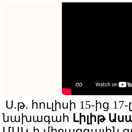
Ս.թ. հուլիսի 15-ից 1
նախագահ
Լիլիթ Աս
ՄԱԿ-ի միջազգային