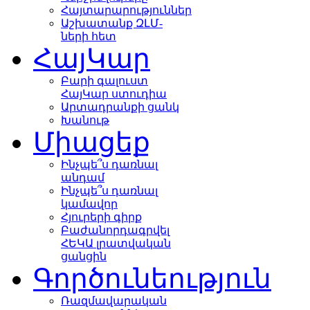
Հայտարարություններ
Աշխատանք ԶԼՄ-
ների հետ
ՀայԿար
Բարի գալուստ
ՀայԿար ստուդիա
Արտադրանքի ցանկ
Խանութ
Միացեք
Ինչպե՞ս դառնալ
անդամ
Ինչպե՞ս դառնալ
կամավոր
Հյուրերի գիրք
Բաժանորդագրվել
ՀԵԿԱ լրատվական
ցանցին
Գործունեություն
Ռազմավարական