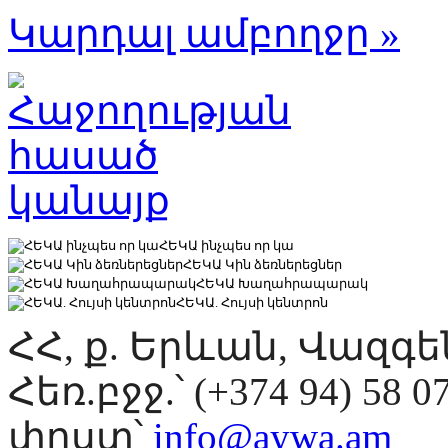
Կարդալ ամբողջը »
ՀԵԿԱ ինչպես որ կա
ՀԵԿԱ Կին ձեռներեցներ
ՀԵԿԱ Խաղահրապարակ
ՀԵԿԱ. Հույսի կենտրոն
ՀՀ, ք. Երևան, Վազգ
Հեռ.բջջ.՝ (+374 94) 58 0
փոստ՝
info@aywa.am