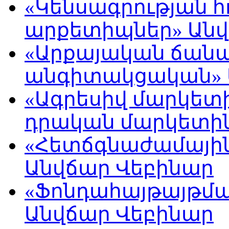
«Կենսագրության 
արքետիպներ» Անվ
«Արքայական ճան
անգիտակցական» 
«Ագրեսիվ մարկետի
դրական մարկետին
«Հետճգնաժամայի
Անվճար Վեբինար
«Ֆոնդահայթայթման
Անվճար Վեբինար