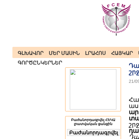
ԳԼԽԱՎՈՐ
ՄԵՐ ՄԱՍԻՆ
ԼՐԱՀՈՍ
ՀԱՅԿԱՐ
ԳՈՐԾԸՆԿԵՐՆԵՐ
Դա
շր
21/0
Հ
ա
ար
տա
Բաժանորդագրվել ՀԵԿԱ
շր
լրատվական ցանցին
դա
Դա