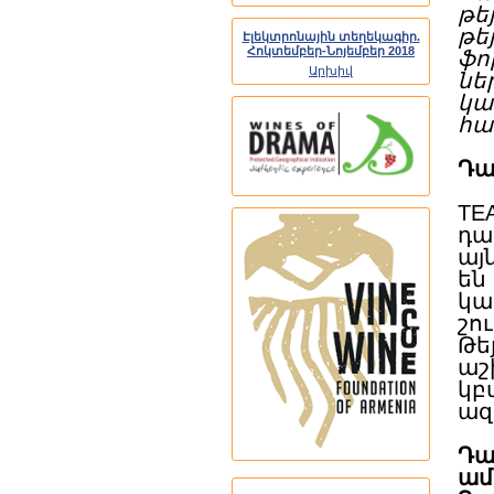
թե
թե
Էլեկտրոնային տեղեկագիր.
Հոկտեմբեր-Նոյեմբեր 2018
ֆ
Արխիվ
նե
կա
հա
Դա
TE
դա
այ
են
կա
շո
Թե
աշ
կբ
ազ
Դա
ամ