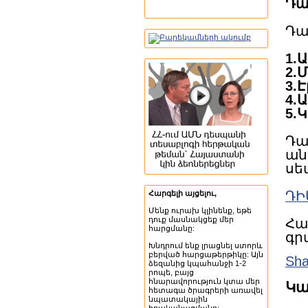
Դա
Դա
1.
2.
3.
4.
5.
Դա
ան
սե
ԴԻ
Հարգելի այցելու,
Մենք ուրախ կլինենք, եթե
դուք մասնակցեք մեր
Հա
հարցմանը:
գրա
Խնդրում ենք լրացնել ստորև
բերված հարցաթերթիկը: Այն
Sha
ձեզանից կպահանջի 1-2
րոպե, բայց
հնարավորություն կտա մեր
Կա
հետագա ծրագրերի առավել
նպատակային