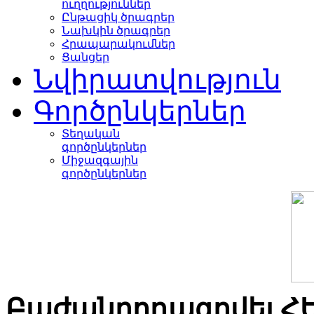
ուղղություններ
Ընթացիկ ծրագրեր
Նախկին ծրագրեր
Հրապարակումներ
Ցանցեր
Նվիրատվություն
Գործընկերներ
Տեղական
գործընկերներ
Միջազգային
գործընկերներ
Բաժանորդագրվել Հ