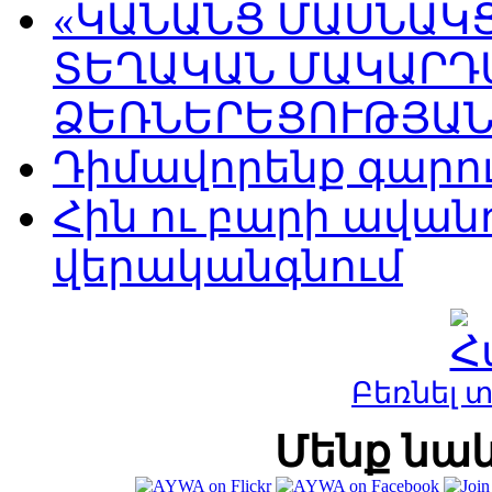
«ԿԱՆԱՆՑ ՄԱՍՆԱԿ
ՏԵՂԱԿԱՆ ՄԱԿԱՐԴ
ՁԵՌՆԵՐԵՑՈՒԹՅԱՆ
Դիմավորենք գարու
Հին ու բարի ավան
վերականգնում
Բեռնել 
Մենք նաև