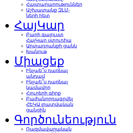
Հայտարարություններ
Աշխատանք ԶԼՄ-
ների հետ
ՀայԿար
Բարի գալուստ
ՀայԿար ստուդիա
Արտադրանքի ցանկ
Խանութ
Միացեք
Ինչպե՞ս դառնալ
անդամ
Ինչպե՞ս դառնալ
կամավոր
Հյուրերի գիրք
Բաժանորդագրվել
ՀԵԿԱ լրատվական
ցանցին
Գործունեություն
Ռազմավարական