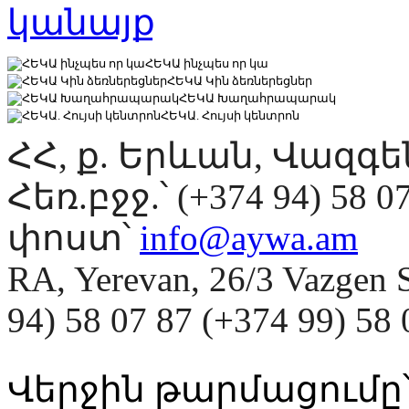
ՀԵԿԱ ինչպես որ կա
ՀԵԿԱ Կին ձեռներեցներ
ՀԵԿԱ Խաղահրապարակ
ՀԵԿԱ. Հույսի կենտրոն
ՀՀ, ք. Երևան, Վազգ
Հեռ.բջջ.՝ (+374 94) 58 0
փոստ՝
info@aywa.am
RA, Yerevan, 26/3 Vazgen 
94) 58 07 87 (+374 99) 5
Վերջին թարմացումը՝