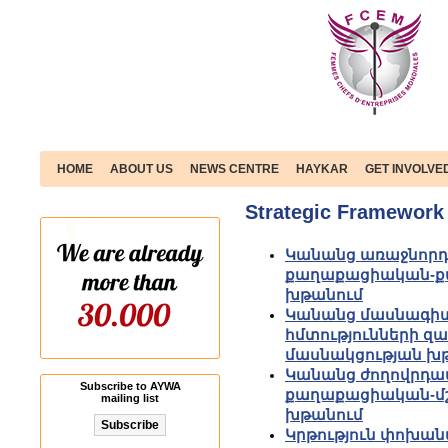
HOME
ABOUT US
NEWS CENTRE
HAYKAR
GET INVOLVE
Strategic Framework
Կանանց առաջնորդո
քաղաքացիական-ք
խթանում
Կանանց մասնագի
հմտությունների զ
մասնակցության խ
Կանանց ժողովրդավ
Subscribe to AYWA
քաղաքացիական-մշ
mailing list
խթանում
Կրթություն փոխան