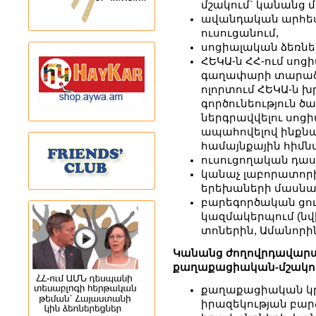
մշակում` կանանց 
ավանդական արհեստ
ուսուցանում,
սոցիալական ձեռնե
ՀԵԿԱ-ն ՀՀ-ում սոց
գաղափարի տարածմ
ոլորտում ՀԵԿԱ-ն 
գործունեություն ծ
ներգրավվելու սոցի
ապահովելով ինքնա
համայնքային հիմն
ուսուցողական դաս
կանաչ լաբորատոր
երեխաների մասնա
բարեգործական ցո
կազմակերպում (նվ
տոներին, Ամանորին)
Կանանց ժողովրդավարակ
քաղաքացիական-մշակու
քաղաքացիական կ
իրազեկության բար