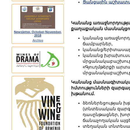
Ցանցային աշխատա
Կանանց առաջնորդությ
քաղաքական մասնակցու
Newsletter. October-November,
2018
կանանց առաջնորդո
Archive
ճամբարներ,
կանանց/երիտասար
կանանց խրախուսա
մրցանակաբաշխությ
«Գյուղմթերքի արտա
մրցանակաբաշխությո
Կանանց մասնագիտակ
հմտությունների զարգա
խթանում.
ձեռներեցության 
(տնտեսական զարգ
դասընթացներ, խոր
ճանաչողական այցե
տեղական տնտեսակ