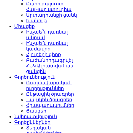
Բարի գալուստ
ՀայԿար ստուդիա
Արտադրանքի ցանկ
Խանութ
Միացեք
Ինչպե՞ս դառնալ
անդամ
Ինչպե՞ս դառնալ
կամավոր
Հյուրերի գիրք
Բաժանորդագրվել
ՀԵԿԱ լրատվական
ցանցին
Գործունեություն
Ռազմավարական
ուղղություններ
Ընթացիկ ծրագրեր
Նախկին ծրագրեր
Հրապարակումներ
Ցանցեր
Նվիրատվություն
Գործընկերներ
Տեղական