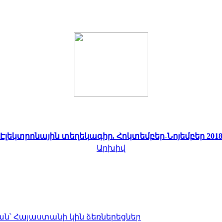
Էլեկտրոնային տեղեկագիր. Հոկտեմբեր-Նոյեմբեր 201
Արխիվ