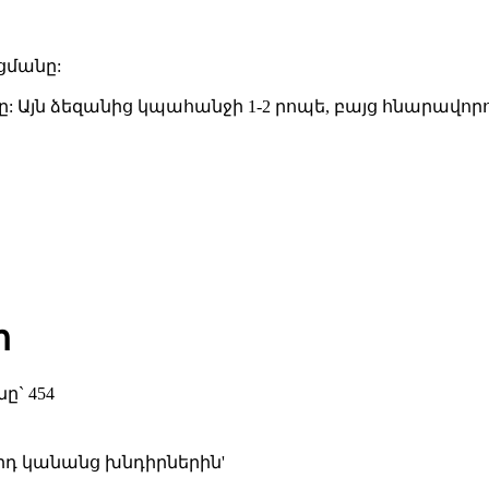
ցմանը:
ը: Այն ձեզանից կպահանջի 1-2 րոպե, բայց հնարավո
տ
նը` 454
րդ կանանց խնդիրներին'