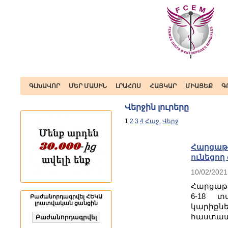
ԳԼԽԱՎՈՐ
ՄԵՐ ՄԱՍԻՆ
ԼՐԱՀՈՍ
ՀԱՅԿԱՐ
ՄԻԱՑԵՔ
Գ
Վերջին լուրերը
1
2
3
4
Հաջ.
Վերջ
Հարցաթե
ունեցող
10/02/2021
Հարցաթ
6-18 տ
Բաժանորդագրվել ՀԵԿԱ
լրատվական ցանցին
կարիքն
հաստատո