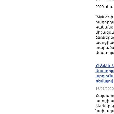
2020 սեպտ
"MyKi
հաղորդ
Կանանց
միջազգա
ձեռնե
ասոց
տարած
Ասատրյա
ՀԵԿԱ և 
Ասատրյա
արդյուն
թեմայով
16/07/2020
Հայաս
ասոցի
ձեռներ
նախագա