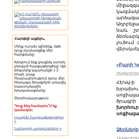
միջազգա
կազմակե
արձագա
Ադրբեջա
նաև շտ
ձեռնար
Հարգելի այցելու,
լուծում
Մենք ուրախ կլինենք, եթե
վերսկսե
դուք մասնակցեք մեր
հարցմանը:
Խնդրում ենք լրացնել ստորև
«Բարի Կ
բերված հարցաթերթիկը: Այն
ձեզանից կպահանջի 1-2
25/09/2020
րոպե, բայց
հնարավորություն կտա մեր
ՀԵԿԱ-
հետագա ծրագրերի առավել
նպատակային
խրախու
իրականացմանը:
սոցիալ
Շնորհակալություն:
ծրագրի
Դուք ձեզ համարու՞մ եք
խորհո
կամավոր:
սոցիալա
Լրացնել հարցաթեթերթիկը
»
Նախորդի արդյունքները »
Ձեռներե
15/09/2020