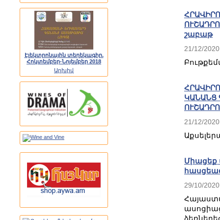
ՀՐԱՎԻՐՈ
ՈՒՇԱԴՐՈ
շաբաթ
21/12/2020
Էլեկտրոնային տեղեկագիր.
Բութքեմ
Հոկտեմբեր-Նոյեմբեր 2018
Արխիվ
ՀՐԱՎԻՐՈ
ԿԱՆԱՆՑ 
ՈՒՇԱԴՐՈ
21/12/2020
Աքսելեր
Միացեք 
հասցեագ
29/10/2020
Հայաս
ասոցի
ձեռներ