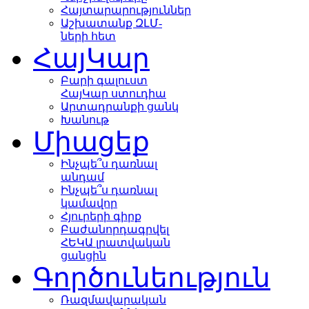
Հայտարարություններ
Աշխատանք ԶԼՄ-
ների հետ
ՀայԿար
Բարի գալուստ
ՀայԿար ստուդիա
Արտադրանքի ցանկ
Խանութ
Միացեք
Ինչպե՞ս դառնալ
անդամ
Ինչպե՞ս դառնալ
կամավոր
Հյուրերի գիրք
Բաժանորդագրվել
ՀԵԿԱ լրատվական
ցանցին
Գործունեություն
Ռազմավարական