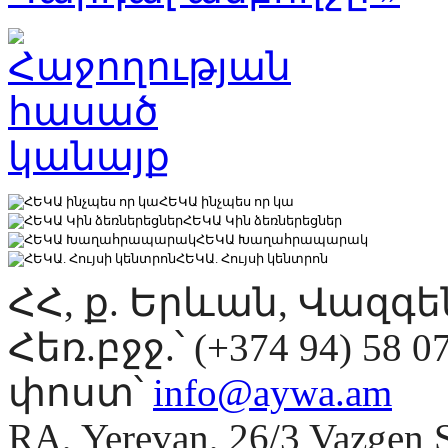
ՀԵԿԱ ինչպես որ կա
ՀԵԿԱ Կին ձեռներեցներ
ՀԵԿԱ Խաղահրապարակ
ՀԵԿԱ. Հույսի կենտրոն
ՀՀ, ք. Երևան, Վազգ
Հեռ.բջջ.՝ (+374 94) 58 0
փոստ՝
info@aywa.am
RA, Yerevan, 26/3 Vazgen 