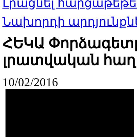
Լրացնել հարցաթեթե
Նախորդի արդյունքնե
ՀԵԿԱ Փորձագետը
լրատվական հաղո
10/02/2016