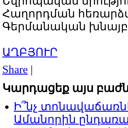
Եվրոպական միությո
Հաղորդման հեռարձա
Գերմանական խնայբա
ԱՂԲՅՈՒՐ
Share
|
Կարդացեք այս բաժն
Ի՞նչ տոնավաճառնե
Ամանորին ընդառ