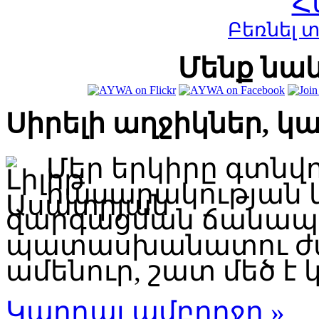
Բեռնել 
Մենք նաև
Սիրելի աղջիկներ, կ
Մեր երկիրը գտնվ
հասարակության 
զարգացման ճանապար
պատասխանատու ժա
ամենուր, շատ մեծ է կ
Կարդալ ամբողջը »