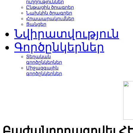
ուղղություններ
Ընթացիկ ծրագրեր
Նախկին ծրագրեր
Հրապարակումներ
Ցանցեր
Նվիրատվություն
Գործընկերներ
Տեղական
գործընկերներ
Միջազգային
գործընկերներ
Բաժանորդագրվել Հ