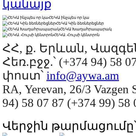
ՀԵԿԱ ինչպես որ կա
ՀԵԿԱ Կին ձեռներեցներ
ՀԵԿԱ Խաղահրապարակ
ՀԵԿԱ. Հույսի կենտրոն
ՀՀ, ք. Երևան, Վազգ
Հեռ.բջջ.՝ (+374 94) 58 0
փոստ՝
info@aywa.am
RA, Yerevan, 26/3 Vazgen 
94) 58 07 87 (+374 99) 5
Վերջին թարմացումը՝