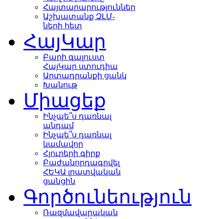
Հայտարարություններ
Աշխատանք ԶԼՄ-
ների հետ
ՀայԿար
Բարի գալուստ
ՀայԿար ստուդիա
Արտադրանքի ցանկ
Խանութ
Միացեք
Ինչպե՞ս դառնալ
անդամ
Ինչպե՞ս դառնալ
կամավոր
Հյուրերի գիրք
Բաժանորդագրվել
ՀԵԿԱ լրատվական
ցանցին
Գործունեություն
Ռազմավարական