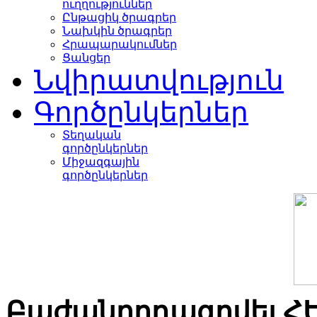
ուղղություններ
Ընթացիկ ծրագրեր
Նախկին ծրագրեր
Հրապարակումներ
Ցանցեր
Նվիրատվություն
Գործընկերներ
Տեղական
գործընկերներ
Միջազգային
գործընկերներ
Բաժանորդագրվել Հ