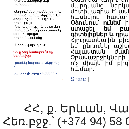
դուք մասնակցեք մեր
մարդկանց ներկայ
հարցմանը:
մոտիվացիա է՝ ավե
Խնդրում ենք լրացնել ստորև
բերված հարցաթերթիկը: Այն
հասնելու համ
ձեզանից կպահանջի 1-2
Օձունում ունեմ 
րոպե, բայց
հնարավորություն կտա մեր
ստացել եմ բա
հետագա ծրագրերի առավել
գիտելիքներ և դրա
նպատակային
իրականացմանը:
Հյուրատնային բ
եմ ընդունել աշխ
Շնորհակալություն:
Հայաստան ժամա
Դուք ձեզ համարու՞մ եք
Զբասաշրջիկների
կամավոր:
ո՛չ միայն իմ բի
Լրացնել հարցաթեթերթիկը
»
համար:
Նախորդի արդյունքները »
Share
|
ՀՀ, ք. Երևան, Վ
Հեռ.բջջ.՝ (+374 94) 58 