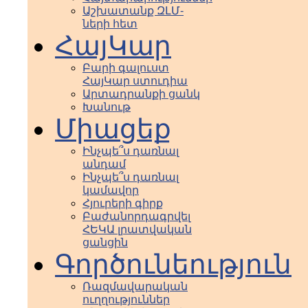
Աշխատանք ԶԼՄ-
ների հետ
ՀայԿար
Բարի գալուստ
ՀայԿար ստուդիա
Արտադրանքի ցանկ
Խանութ
Միացեք
Ինչպե՞ս դառնալ
անդամ
Ինչպե՞ս դառնալ
կամավոր
Հյուրերի գիրք
Բաժանորդագրվել
ՀԵԿԱ լրատվական
ցանցին
Գործունեություն
Ռազմավարական
ուղղություններ