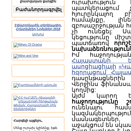
ուրախություն
լրատվական ցանցին
պատկերացում 
հյուրընկալող 
համայնքը, լին
զբոսաշրջության 
Էլեկտրոնային տեղեկագիր.
Հոկտեմբեր-Նոյեմբեր 2018
չի ունեցել: Ս
Արխիվ
կեցությունը միշ
պատճառով
որոշ
նախաձեռնությունն
Իմ հաջողությա
Հայաստանի ե
ասոցիացիայի
«Կա
հզորացում Հայա
դասընթացներին
Վերջինս ֆինանսա
կողմից:
Այժմ կարող 
հաջողությունը 
ունենալու հ
կազմակերպու
մասնագետներ,
Հարգելի այցելու,
աջակցում են սկաս
Մենք ուրախ կլինենք, եթե
Շատ կարևոր է կո