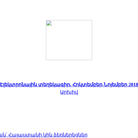
Էլեկտրոնային տեղեկագիր. Հոկտեմբեր-Նոյեմբեր 201
Արխիվ