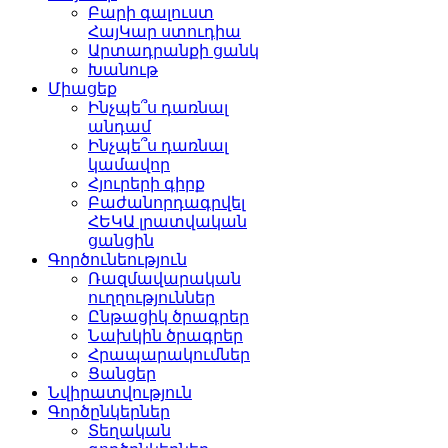
Բարի գալուստ
ՀայԿար ստուդիա
Արտադրանքի ցանկ
Խանութ
Միացեք
Ինչպե՞ս դառնալ
անդամ
Ինչպե՞ս դառնալ
կամավոր
Հյուրերի գիրք
Բաժանորդագրվել
ՀԵԿԱ լրատվական
ցանցին
Գործունեություն
Ռազմավարական
ուղղություններ
Ընթացիկ ծրագրեր
Նախկին ծրագրեր
Հրապարակումներ
Ցանցեր
Նվիրատվություն
Գործընկերներ
Տեղական