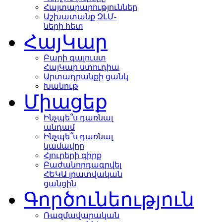
Հայտարարություններ
Աշխատանք ԶԼՄ-
ների հետ
ՀայԿար
Բարի գալուստ
ՀայԿար ստուդիա
Արտադրանքի ցանկ
Խանութ
Միացեք
Ինչպե՞ս դառնալ
անդամ
Ինչպե՞ս դառնալ
կամավոր
Հյուրերի գիրք
Բաժանորդագրվել
ՀԵԿԱ լրատվական
ցանցին
Գործունեություն
Ռազմավարական