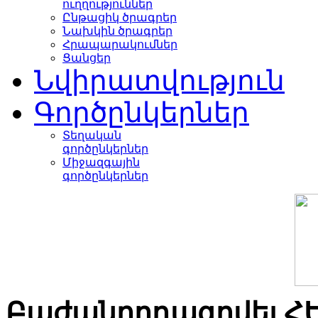
ուղղություններ
Ընթացիկ ծրագրեր
Նախկին ծրագրեր
Հրապարակումներ
Ցանցեր
Նվիրատվություն
Գործընկերներ
Տեղական
գործընկերներ
Միջազգային
գործընկերներ
Բաժանորդագրվել Հ