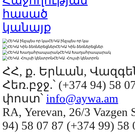
ՀԵԿԱ ինչպես որ կա
ՀԵԿԱ Կին ձեռներեցներ
ՀԵԿԱ Խաղահրապարակ
ՀԵԿԱ. Հույսի կենտրոն
ՀՀ, ք. Երևան, Վազգ
Հեռ.բջջ.՝ (+374 94) 58 0
փոստ՝
info@aywa.am
RA, Yerevan, 26/3 Vazgen 
94) 58 07 87 (+374 99) 5