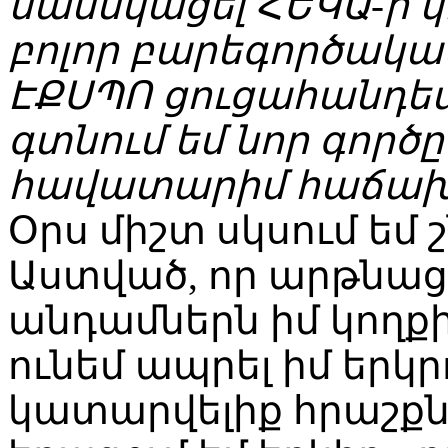
մասնկացել ՀԵԿԱ-ի 
բոլոր բարեգործակ
ԷՔՍՊՈ ցուցահանդես
գտնում եմ նոր գործը
հավատարիմ հաճախ
Օրս միշտ սկսում եմ
Աստված, որ արթնաց
անդամներն իմ կողքի
ունեմ ապրել իմ երկր
կատարվելիք հրաշքնե