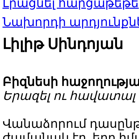
Լրացնել հարցաթեթե
Նախորդի արդյունքնե
Լիլիթ Սինդոյան
Բիզնեսի հաջողությ
Երազել ու հավատալ
Վանաձորում դասընթ
ժամանակ էր, երբ ի