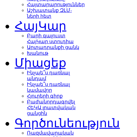
Հայտարարություններ
Աշխատանք ԶԼՄ-
ների հետ
ՀայԿար
Բարի գալուստ
ՀայԿար ստուդիա
Արտադրանքի ցանկ
Խանութ
Միացեք
Ինչպե՞ս դառնալ
անդամ
Ինչպե՞ս դառնալ
կամավոր
Հյուրերի գիրք
Բաժանորդագրվել
ՀԵԿԱ լրատվական
ցանցին
Գործունեություն
Ռազմավարական