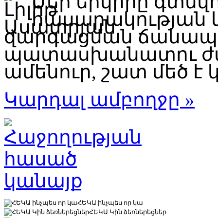
Մեր երկիրը գտնվ
հասարակության 
զարգացման ճանապար
պատասխանատու ժա
ամենուր, շատ մեծ է կ
Կարդալ ամբողջը »
ՀԵԿԱ ինչպես որ կա
ՀԵԿԱ Կին ձեռներեցներ