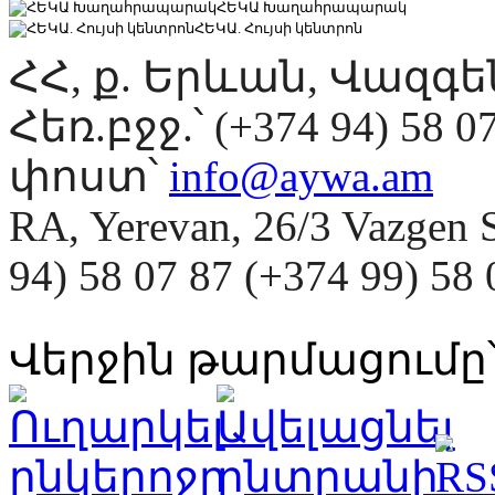
ՀԵԿԱ Խաղահրապարակ
ՀԵԿԱ. Հույսի կենտրոն
ՀՀ, ք. Երևան, Վազգ
Հեռ.բջջ.՝ (+374 94) 58 0
փոստ՝
info@aywa.am
RA, Yerevan, 26/3 Vazgen 
94) 58 07 87 (+374 99) 5
Վերջին թարմացումը՝