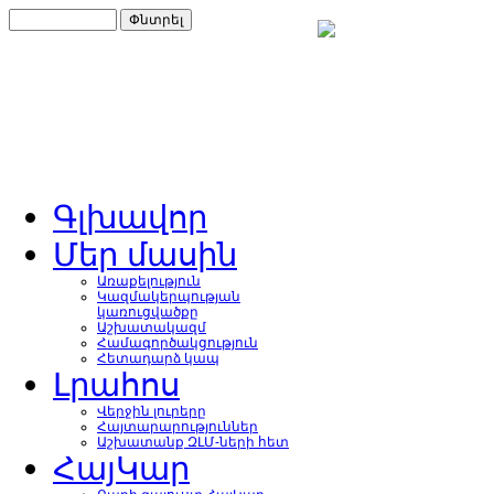
Գլխավոր
Մեր մասին
Առաքելություն
Կազմակերպության
կառուցվածքը
Աշխատակազմ
Համագործակցություն
Հետադարձ կապ
Լրահոս
Վերջին լուրերը
Հայտարարություններ
Աշխատանք ԶԼՄ-ների հետ
ՀայԿար