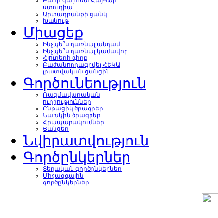
Բարի գալուստ ՀայԿար
ստուդիա
Արտադրանքի ցանկ
Խանութ
Միացեք
Ինչպե՞ս դառնալ անդամ
Ինչպե՞ս դառնալ կամավոր
Հյուրերի գիրք
Բաժանորդագրվել ՀԵԿԱ
լրատվական ցանցին
Գործունեություն
Ռազմավարական
ուղղություններ
Ընթացիկ ծրագրեր
Նախկին ծրագրեր
Հրապարակումներ
Ցանցեր
Նվիրատվություն
Գործընկերներ
Տեղական գործընկերներ
Միջազգային
գործընկերներ