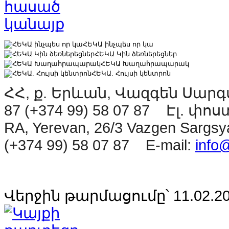
ՀԵԿԱ ինչպես որ կա
ՀԵԿԱ Կին ձեռներեցներ
ՀԵԿԱ Խաղահրապարակ
ՀԵԿԱ. Հույսի կենտրոն
ՀՀ, ք. Երևան, Վազգեն Սարգսյ
87 (+374 99) 58 07 87 Էլ. փոս
RA, Yerevan, 26/3 Vazgen Sargsya
(+374 99) 58 07 87 E-mail:
info
Վերջին թարմացումը՝ 11.02