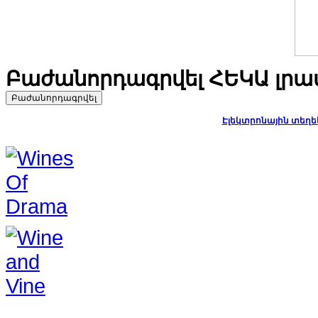
Բաժանորդագրվել ՀԵԿԱ լր
Էլեկտրոնային տեղե