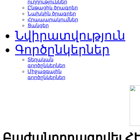
ուղղություններ
Ընթացիկ ծրագրեր
Նախկին ծրագրեր
Հրապարակումներ
Ցանցեր
Նվիրատվություն
Գործընկերներ
Տեղական
գործընկերներ
Միջազգային
գործընկերներ
Բաժանորդագրվել Հ