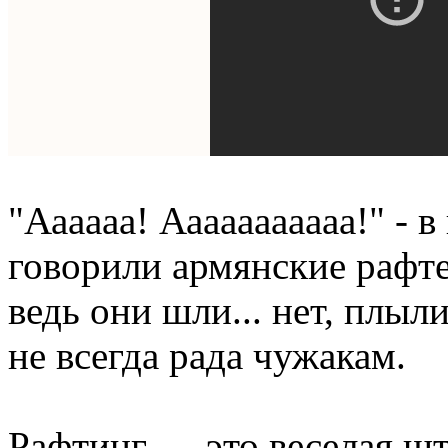
"Аааааа! Ааааааааааа!" - в
говорили армянские рафте
ведь они шли... нет, плыл
не всегда рада чужакам.
Рафтинг — это веселая шт