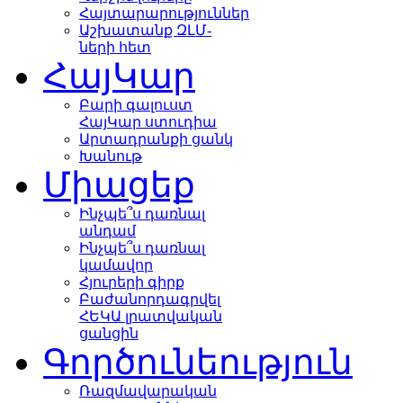
Հայտարարություններ
Աշխատանք ԶԼՄ-
ների հետ
ՀայԿար
Բարի գալուստ
ՀայԿար ստուդիա
Արտադրանքի ցանկ
Խանութ
Միացեք
Ինչպե՞ս դառնալ
անդամ
Ինչպե՞ս դառնալ
կամավոր
Հյուրերի գիրք
Բաժանորդագրվել
ՀԵԿԱ լրատվական
ցանցին
Գործունեություն
Ռազմավարական