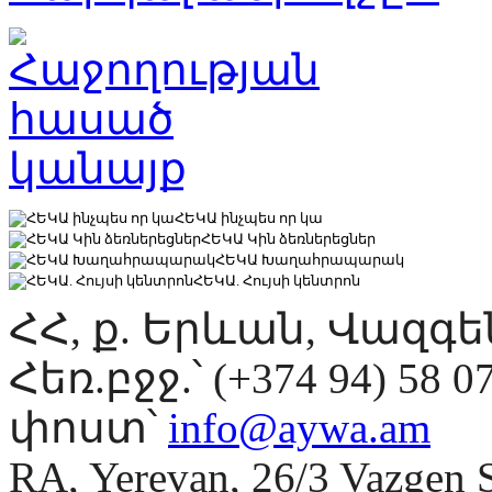
ՀԵԿԱ ինչպես որ կա
ՀԵԿԱ Կին ձեռներեցներ
ՀԵԿԱ Խաղահրապարակ
ՀԵԿԱ. Հույսի կենտրոն
ՀՀ, ք. Երևան, Վազգ
Հեռ.բջջ.՝ (+374 94) 58 0
փոստ՝
info@aywa.am
RA, Yerevan, 26/3 Vazgen 