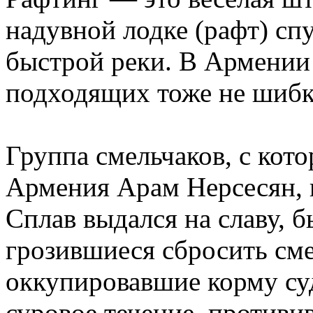
надувной лодке (рафт) сп
быстрой реки. В Армении 
подходящих тоже не шибко
Группа смельчаков, с кот
Армения Арам Нерсесян, н
Сплав выдался на славу, б
грозившиеся сбросить смел
оккупировавшие корму суд
суровое течение, противи