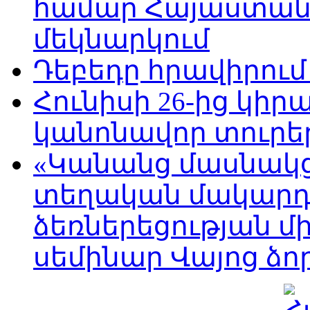
համար Հայաստանո
մեկնարկում
Դեբեդը հրավիրում
Հունիսի 26-ից կի
կանոնավոր տուրե
«Կանանց մասնակց
տեղական մակարդա
ձեռներեցության մ
սեմինար Վայոց ձո