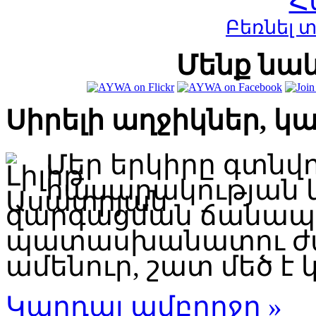
Բեռնել 
Մենք նաև
Սիրելի աղջիկներ, կ
Մեր երկիրը գտնվ
հասարակության 
զարգացման ճանապար
պատասխանատու ժա
ամենուր, շատ մեծ է կ
Կարդալ ամբողջը »