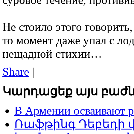
Не стоило этого говорить,
то момент даже упал с лод
нещадной стихии…
Share
|
Կարդացեք այս բաժն
В Армении осваивают 
Ռաֆթինգ Դեբեդի վ