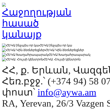
ՀԵԿԱ ինչպես որ կա
ՀԵԿԱ Կին ձեռներեցներ
ՀԵԿԱ Խաղահրապարակ
ՀԵԿԱ. Հույսի կենտրոն
ՀՀ, ք. Երևան, Վազգ
Հեռ.բջջ.՝ (+374 94) 58 0
փոստ՝
info@aywa.am
RA, Yerevan, 26/3 Vazgen 