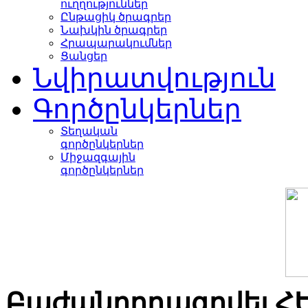
ուղղություններ
Ընթացիկ ծրագրեր
Նախկին ծրագրեր
Հրապարակումներ
Ցանցեր
Նվիրատվություն
Գործընկերներ
Տեղական
գործընկերներ
Միջազգային
գործընկերներ
Բաժանորդագրվել Հ