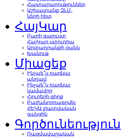
Հայտարարություններ
Աշխատանք ԶԼՄ-
ների հետ
ՀայԿար
Բարի գալուստ
ՀայԿար ստուդիա
Արտադրանքի ցանկ
Խանութ
Միացեք
Ինչպե՞ս դառնալ
անդամ
Ինչպե՞ս դառնալ
կամավոր
Հյուրերի գիրք
Բաժանորդագրվել
ՀԵԿԱ լրատվական
ցանցին
Գործունեություն
Ռազմավարական