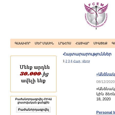
ԳԼԽԱՎՈՐ
ՄԵՐ ՄԱՍԻՆ
ԼՐԱՀՈՍ
ՀԱՅԿԱՐ
ՄԻԱՑԵՔ
Գ
Հայտարարություններ
1
2
3
4
Հաջ.
Վերջ
«Անձնակ
08/12/2020
«Անձնակ
կին ձեռ
18, 2020
Բաժանորդագրվել ՀԵԿԱ
լրատվական ցանցին
Personal I