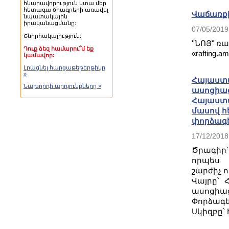
հնարավորություն կտա մեր
հետագա ծրագրերի առավել
Վաճառքի
նպատակային
իրականացմանը:
07/05/2019
Շնորհակալություն:
''ՆՈՅ" 
Դուք ձեզ համարու՞մ եք
«rafting.
կամավոր:
Լրացնել հարցաթեթերթիկը
»
Հայաստ
Նախորդի արդյունքները »
ասոցիա
Հայաստա
մասով հ
փորձագե
17/12/2018
Ծրագիր՝
որպես 
շարժիչ ո
Վայրը՝
ասոցիա
Փորձագե
Սկիզբը՝