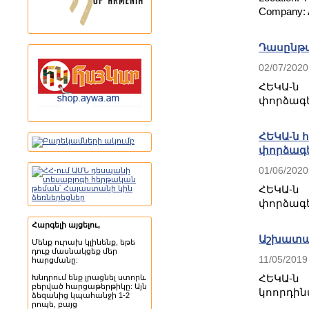
Company: 
Դասընթա
02/07/2020
ՀԵԿԱ-ն
փորձագե
ՀԵԿԱ-ն 
փորձագե
01/06/2020
ՀԵԿԱ-ն
փորձագե
Հարգելի այցելու,
Աշխատ
Մենք ուրախ կլինենք, եթե
դուք մասնակցեք մեր
11/05/2019
հարցմանը:
ՀԵԿԱ-
Խնդրում ենք լրացնել ստորև
բերված հարցաթերթիկը: Այն
կոորդի
ձեզանից կպահանջի 1-2
րոպե, բայց