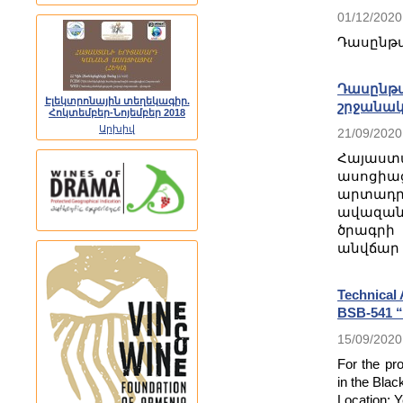
01/12/2020
Դասընթա
Դասընթա
Էլեկտրոնային տեղեկագիր.
շրջանակ
Հոկտեմբեր-Նոյեմբեր 2018
Արխիվ
21/09/2020
Հայաս
ասոցի
արտադ
ավազանի
ծրագրի
անվճար 
Technical 
BSB-541 
15/09/2020
For the pr
in the Bla
Location: 