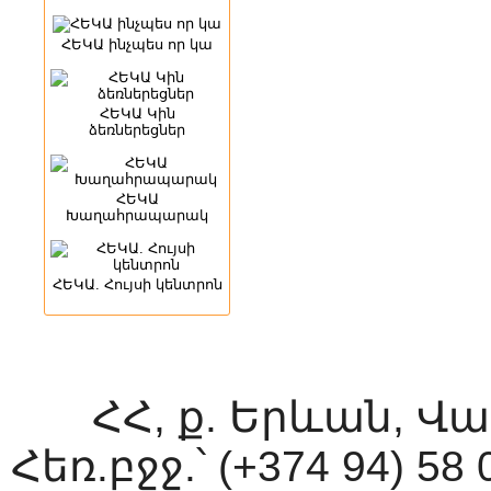
ՀԵԿԱ ինչպես որ կա
ՀԵԿԱ Կին
ձեռներեցներ
ՀԵԿԱ
Խաղահրապարակ
ՀԵԿԱ. Հույսի կենտրոն
ՀՀ, ք. Երևան, Վ
Հեռ.բջջ.՝ (+374 94) 58 