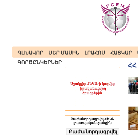
ԳԼԽԱՎՈՐ
ՄԵՐ ՄԱՍԻՆ
ԼՐԱՀՈՍ
ՀԱՅԿԱՐ
ԳՈՐԾԸՆԿԵՐՆԵՐ
ՀՀ
Բաժանորդագրվել ՀԵԿԱ
լրատվական ցանցին