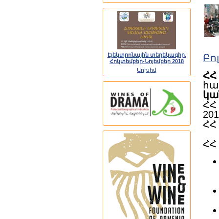
Էլեկտրոնային տեղեկագիր.
Բո
Հոկտեմբեր-Նոյեմբեր 2018
Արխիվ
ՀՀ
հա
կա
ՀՀ
20
ՀՀ
ՀՀ