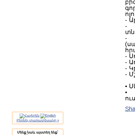
բի
գո
ոլ
- 
- 
տն
-
(
հր
- 
- 
- 
- Մ
• 
•
ու
Sha
Բեռնել տառատեսակը »
Մենք նաև այստեղ ենք`