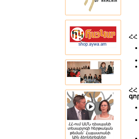
ՀՀ
Հ
գո