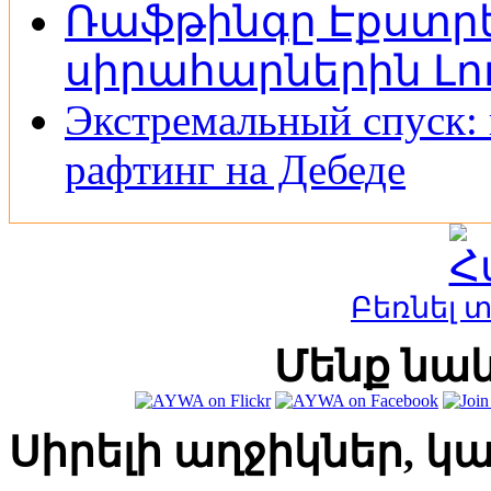
Ռաֆթինգը Էքստրե
սիրահարներին Լոռ
Экстремальный спуск: 
рафтинг на Дебеде
Բեռնել 
Մենք նաև
Սիրելի աղջիկներ, կ