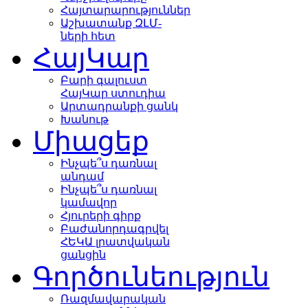
Հայտարարություններ
Աշխատանք ԶԼՄ-
ների հետ
ՀայԿար
Բարի գալուստ
ՀայԿար ստուդիա
Արտադրանքի ցանկ
Խանութ
Միացեք
Ինչպե՞ս դառնալ
անդամ
Ինչպե՞ս դառնալ
կամավոր
Հյուրերի գիրք
Բաժանորդագրվել
ՀԵԿԱ լրատվական
ցանցին
Գործունեություն
Ռազմավարական