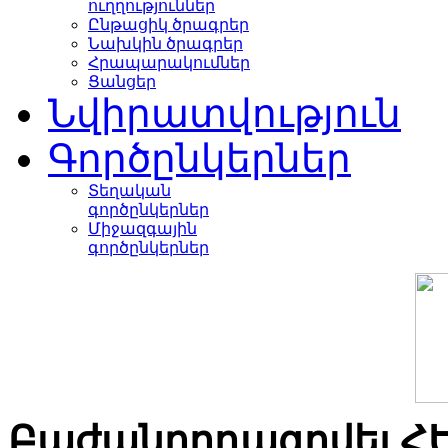
ուղղություններ
Ընթացիկ ծրագրեր
Նախկին ծրագրեր
Հրապարակումներ
Ցանցեր
Նվիրատվություն
Գործընկերներ
Տեղական
գործընկերներ
Միջազգային
գործընկերներ
Բաժանորդագրվել Հ