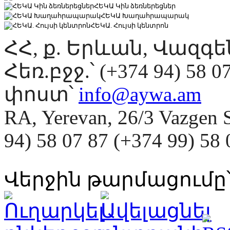
ՀԵԿԱ Կին ձեռներեցներ
ՀԵԿԱ Խաղահրապարակ
ՀԵԿԱ. Հույսի կենտրոն
ՀՀ, ք. Երևան, Վազգ
Հեռ.բջջ.՝ (+374 94) 58 0
փոստ՝
info@aywa.am
RA, Yerevan, 26/3 Vazgen 
94) 58 07 87 (+374 99) 5
Վերջին թարմացումը՝