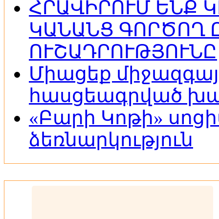
ՀՐԱՎԻՐՈՒՄ ԵՆՔ Կ
ԿԱՆԱՆՑ ԳՈՐԾՈՂ 
ՈՒՇԱԴՐՈՒԹՅՈՒՆԸ
Միացեք միջազգայ
հասցեագրված խա
«Բարի Կոթի» սոց
ձեռնարկություն