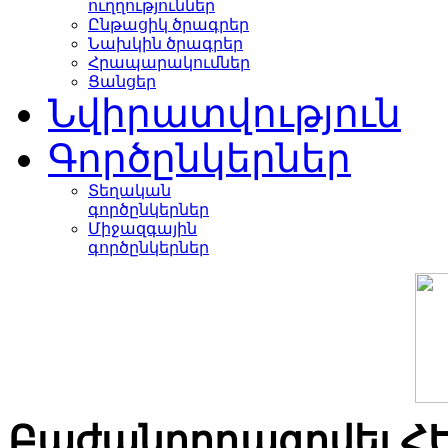
ուղղություններ
Ընթացիկ ծրագրեր
Նախկին ծրագրեր
Հրապարակումներ
Ցանցեր
Նվիրատվություն
Գործընկերներ
Տեղական
գործընկերներ
Միջազգային
գործընկերներ
Բաժանորդագրվել Հ