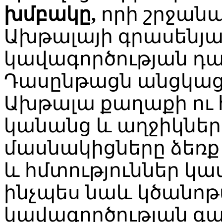
խմբակը,
որի շրջանա
Ախթալայի գրասենյա
կավագործության դա
Դասընթացն անցկացվո
Ախթալա քաղաքի ու 
կանանց և աղջիկներ
մասնակիցները ձեռք 
և հմտություններ կա
ինչպես նաև կծանո
կավագործության գա