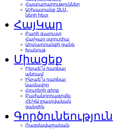
Հայտարարություններ
Աշխատանք ԶԼՄ-
ների հետ
ՀայԿար
Բարի գալուստ
ՀայԿար ստուդիա
Արտադրանքի ցանկ
Խանութ
Միացեք
Ինչպե՞ս դառնալ
անդամ
Ինչպե՞ս դառնալ
կամավոր
Հյուրերի գիրք
Բաժանորդագրվել
ՀԵԿԱ լրատվական
ցանցին
Գործունեություն
Ռազմավարական