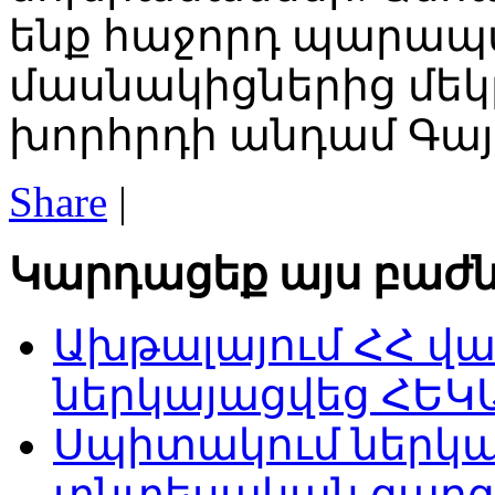
ենք հաջորդ պարապմ
մասնակիցներից մեկ
խորհրդի անդամ Գա
Share
|
Կարդացեք այս բաժն
Ախթալայում ՀՀ վ
ներկայացվեց ՀԵԿԱ
Սպիտակում ներկա
տնտեսական զարգ