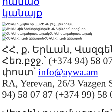
ՀԵԿԱ ինչպես որ կա
ՀԵԿԱ Կին ձեռներեցներ
ՀԵԿԱ Խաղահրապարակ
ՀԵԿԱ. Հույսի կենտրոն
ՀՀ, ք. Երևան, Վազգ
Հեռ.բջջ.՝ (+374 94) 58 0
փոստ՝
info@aywa.am
RA, Yerevan, 26/3 Vazgen 
94) 58 07 87 (+374 99) 5